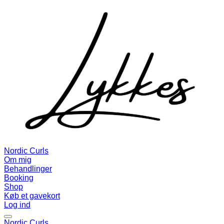
Nordic Curls
Om mig
Behandlinger
Booking
Shop
Køb et gavekort
Log ind
Nordic Curls