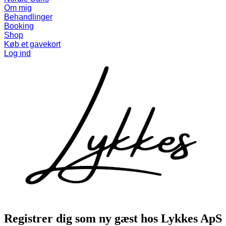
Om mig
Behandlinger
Booking
Shop
Køb et gavekort
Log ind
Registrer dig som ny gæst hos
Lykkes ApS