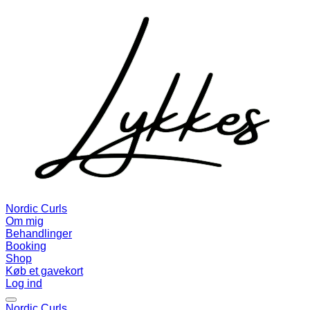
Nordic Curls
Om mig
Behandlinger
Booking
Shop
Køb et gavekort
Log ind
Nordic Curls