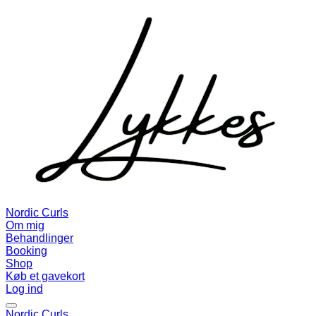
Nordic Curls
Om mig
Behandlinger
Booking
Shop
Køb et gavekort
Log ind
Nordic Curls