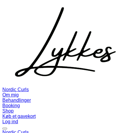
Nordic Curls
Om mig
Behandlinger
Booking
Shop
Køb et gavekort
Log ind
Nordic Curls