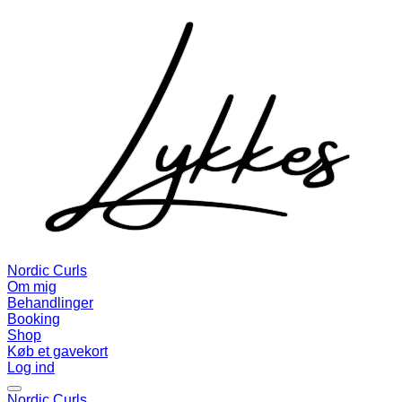
Nordic Curls
Om mig
Behandlinger
Booking
Shop
Køb et gavekort
Log ind
Nordic Curls