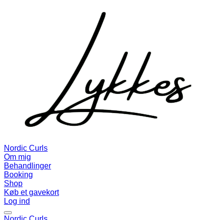
Nordic Curls
Om mig
Behandlinger
Booking
Shop
Køb et gavekort
Log ind
Nordic Curls