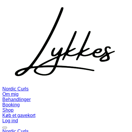
Nordic Curls
Om mig
Behandlinger
Booking
Shop
Køb et gavekort
Log ind
Nordic Curls