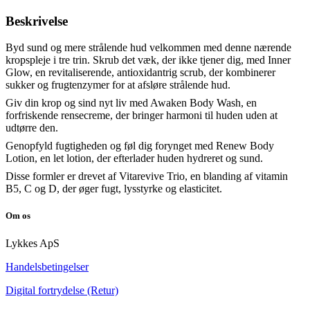
Beskrivelse
Byd sund og mere strålende hud velkommen med denne nærende
kropspleje i tre trin. Skrub det væk, der ikke tjener dig, med Inner
Glow, en revitaliserende, antioxidantrig scrub, der kombinerer
sukker og frugtenzymer for at afsløre strålende hud.
Giv din krop og sind nyt liv med Awaken Body Wash, en
forfriskende rensecreme, der bringer harmoni til huden uden at
udtørre den.
Genopfyld fugtigheden og føl dig forynget med Renew Body
Lotion, en let lotion, der efterlader huden hydreret og sund.
Disse formler er drevet af Vitarevive Trio, en blanding af vitamin
B5, C og D, der øger fugt, lysstyrke og elasticitet.
Om os
Lykkes ApS
Handelsbetingelser
Digital fortrydelse (Retur)