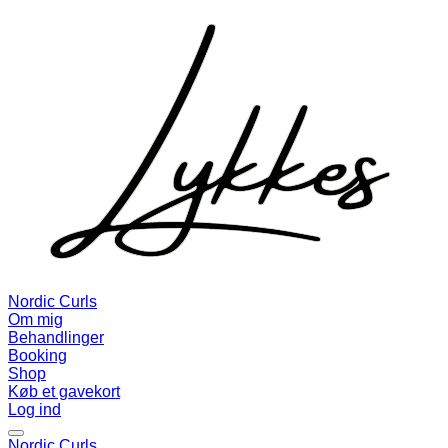
Nordic Curls
Om mig
Behandlinger
Booking
Shop
Køb et gavekort
Log ind
Nordic Curls