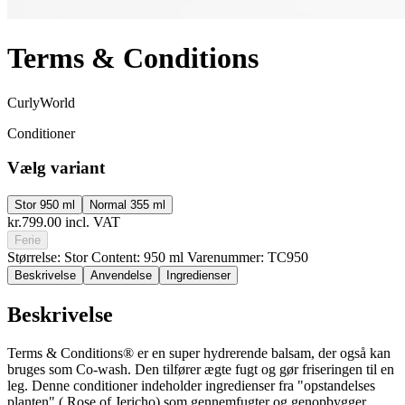
Terms & Conditions
CurlyWorld
Conditioner
Vælg variant
Stor
950 ml
Normal
355 ml
kr.799.00
incl. VAT
Ferie
Størrelse: Stor
Content: 950 ml
Varenummer: TC950
Beskrivelse
Anvendelse
Ingredienser
Beskrivelse
Terms & Conditions® er en super hydrerende balsam, der også kan
bruges som Co-wash. Den tilfører ægte fugt og gør friseringen til en
leg. Denne conditioner indeholder ingredienser fra "opstandelses
planten" ( Rose of Jericho) som gennemfugter og genopbygger