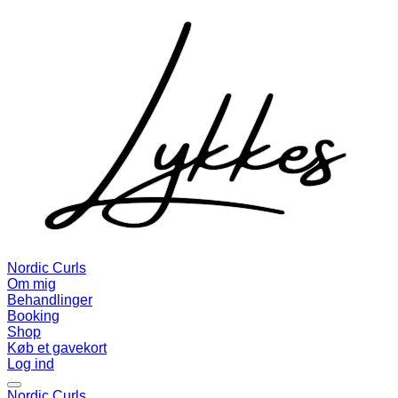
Nordic Curls
Om mig
Behandlinger
Booking
Shop
Køb et gavekort
Log ind
Nordic Curls