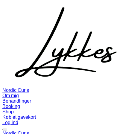
Nordic Curls
Om mig
Behandlinger
Booking
Shop
Køb et gavekort
Log ind
Nordic Curls