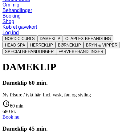
Om mig
Behandlinger
Booking
Shop
Køb et gavekort
Log ind
NORDIC CURLS
DAMEKLIP
OLAPLEX BEHANDLING
HEAD SPA
HERREKLIP
BØRNEKLIP
BRYN & VIPPER
SPECIALBEHANDLINGER
FARVEBEHANDLINGER
DAMEKLIP
Dameklip 60 min.
Ny frisure / tykt hår. Incl. vask, føn og styling
schedule
60 min
680
kr.
Book nu
Dameklip 45 min.