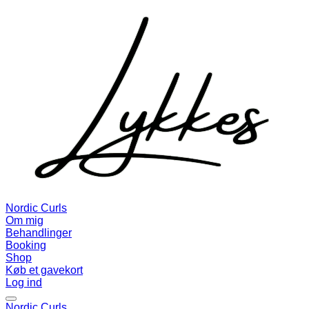
Nordic Curls
Om mig
Behandlinger
Booking
Shop
Køb et gavekort
Log ind
Nordic Curls