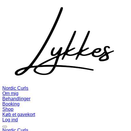
Nordic Curls
Om mig
Behandlinger
Booking
Shop
Køb et gavekort
Log ind
Nordic Curls