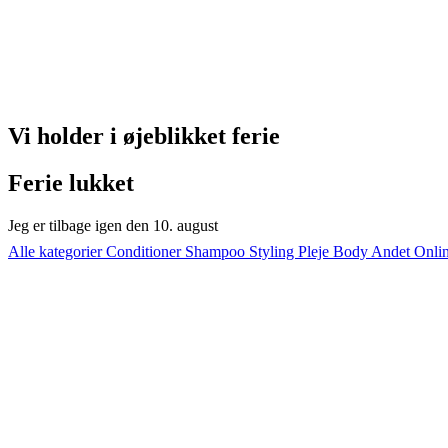
Vi holder i øjeblikket ferie
Ferie lukket
Jeg er tilbage igen den 10. august
Alle kategorier
Conditioner
Shampoo
Styling
Pleje
Body
Andet
Onli