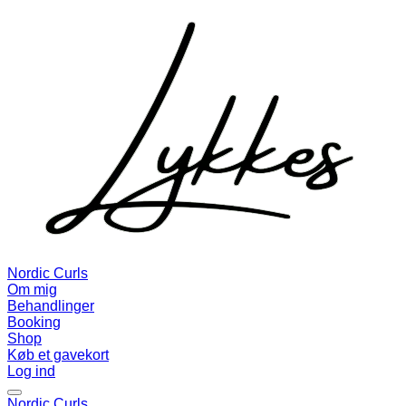
Nordic Curls
Om mig
Behandlinger
Booking
Shop
Køb et gavekort
Log ind
Nordic Curls