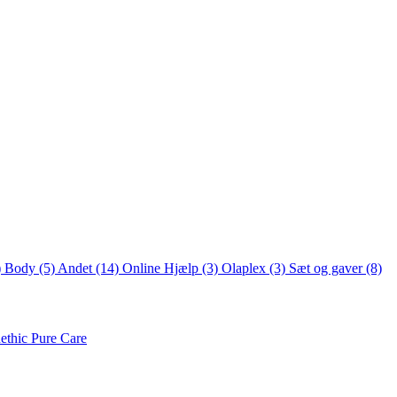
)
Body
(5)
Andet
(14)
Online Hjælp
(3)
Olaplex
(3)
Sæt og gaver
(8)
ethic Pure Care