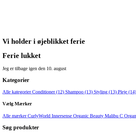
Vi holder i øjeblikket ferie
Ferie lukket
Jeg er tilbage igen den 10. august
Kategorier
Alle kategorier
Conditioner
(12)
Shampoo
(13)
Styling
(13)
Pleje
(14
Vælg Mærker
Alle mærker
CurlyWorld
Innersense Organic Beauty
Malibu C
Organ
Søg produkter